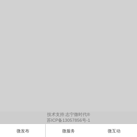
技术支持:志宁微时代®
苏ICP备13057856号-1
微发布
微服务
微互动